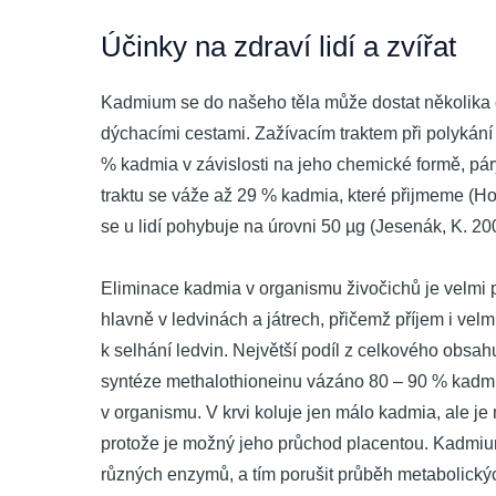
Účinky na zdraví lidí a zvířat
Kadmium se do našeho těla může dostat několika 
dýchacími cestami. Zažívacím traktem při polykání 
% kadmia v závislosti na jeho chemické formě, páry
traktu se váže až 29 % kadmia, které přijmeme (Ho
se u lidí pohybuje na úrovni 50 µg (Jesenák, K. 20
Eliminace kadmia v organismu živočichů je velmi 
hlavně v ledvinách a játrech, přičemž příjem i ve
k selhání ledvin. Největší podíl z celkového obsahu
syntéze methalothioneinu vázáno 80 – 90 % kadmia
v organismu. V krvi koluje jen málo kadmia, ale je 
protože je možný jeho průchod placentou. Kadmium
různých enzymů, a tím porušit průběh metabolickýc