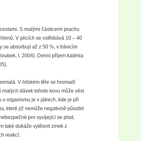
cestami. S malými částicemi prachu
hlenů. V plicích se vstřebává 10 – 40
 se absorbují až z 50 %, v trávicím
loubek, I. 2004). Denní příjem kadmia
05).
pomalá. V lidském těle se hromadí
lmi malých dávek tohoto kovu může vést
 v organismu je v játrech, kde je při
, které již nemůže negativně působit
nebezpečné pro vyvíjející se plod,
 také dokáže vytěsnit zinek z
h reakcí.