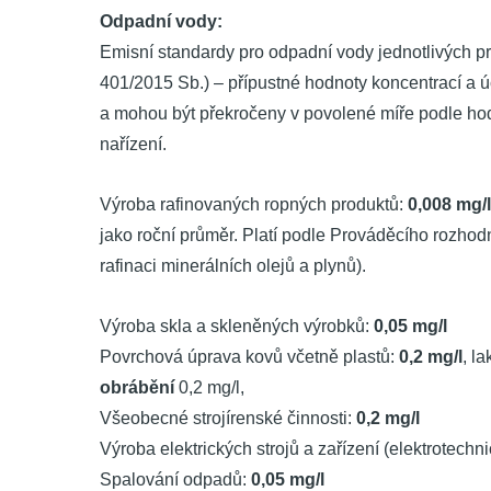
Odpadní vody:
Emisní standardy pro odpadní vody jednotlivých pr
401/2015 Sb.) – přípustné hodnoty koncentrací a úč
a mohou být překročeny v povolené míře podle hod
nařízení.
Výroba rafinovaných ropných produktů:
0,008 mg/
jako roční průměr. Platí podle Prováděcího rozho
rafinaci minerálních olejů a plynů).
Výroba skla a skleněných výrobků:
0,05 mg/l
Povrchová úprava kovů včetně plastů:
0,2 mg/l
, l
obrábění
0,2 mg/l,
Všeobecné strojírenské činnosti:
0,2 mg/l
Výroba elektrických strojů a zařízení (elektrotechn
Spalování odpadů:
0,05 mg/l