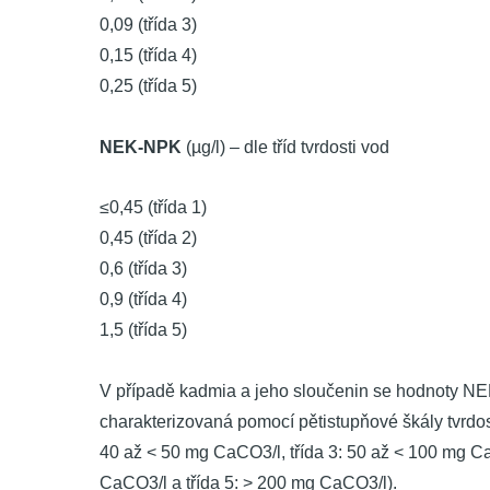
0,09 (třída 3)
0,15 (třída 4)
0,25 (třída 5)
NEK-NPK
(µg/l) – dle tříd tvrdosti vod
≤0,45 (třída 1)
0,45 (třída 2)
0,6 (třída 3)
0,9 (třída 4)
1,5 (třída 5)
V případě kadmia a jeho sloučenin se hodnoty NEK l
charakterizovaná pomocí pětistupňové škály tvrdosti
40 až < 50 mg CaCO3/l, třída 3: 50 až < 100 mg Ca
CaCO3/l a třída 5: > 200 mg CaCO3/l).