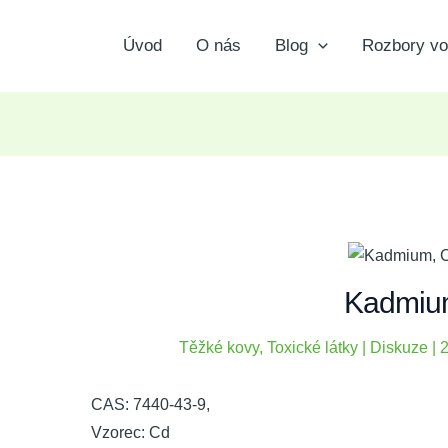
st
vigation
Úvod
O nás
Blog
Rozbory v
Kadmiu
Těžké kovy
,
Toxické látky
|
Diskuze
|
2
CAS: 7440-43-9,
Vzorec: Cd