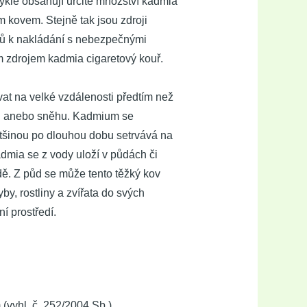
vykle obsahují určité množství kadmia
m kovem. Stejně tak jsou zdroji
zů k nakládání s nebezpečnými
m zdrojem kadmia cigaretový kouř.
t na velké vzdálenosti předtím než
ti anebo sněhu. Kadmium se
ětšinou po dlouhou dobu setrvává na
admia se z vody uloží v půdách či
dě. Z půd se může tento těžký kov
y, rostliny a zvířata do svých
í prostředí.
vyhl. č. 252/2004 Sb.)