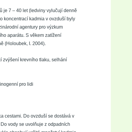
e 7 – 40 let (ledviny vylučují denně
ho koncentrací kadmia v ovzduší byly
ezinárodní agentury pro výzkum
cího aparátu. S věkem zatížení
 (Holoubek, I. 2004).
 zvýšení krevního tlaku, selhání
inogenní pro lidi
ka cestami. Do ovzduší se dostává v
í. Do vody se uvolňuje z odpadních