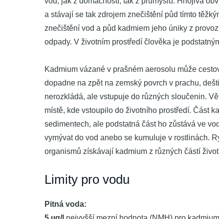
vod, jak z domácností, tak z průmyslu. Hnojiva ob
a stávají se tak zdrojem znečištění půd tímto těžký
znečištění vod a půd kadmiem jeho úniky z provo
odpady. V životním prostředí člověka je podstatný
Kadmium vázané v prašném aerosolu může cestova
dopadne na zpět na zemský povrch v prachu, deš
nerozkládá, ale vstupuje do různých sloučenin. V
místě, kde vstoupilo do životního prostředí. Část k
sedimentech, ale podstatná část ho zůstává ve vo
vymývat do vod anebo se kumuluje v rostlinách. Ryb
organismů získávají kadmium z různých částí životn
Limity pro vodu
Pitná voda:
5 µg/l
nejvyšší mezní hodnota (NMH) pro kadmium (