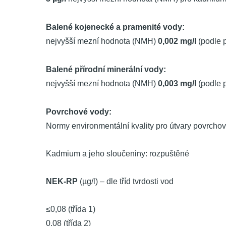
Balené kojenecké a pramenité vody:
nejvyšší mezní hodnota (NMH)
0,002 mg/l
(podle p
Balené přírodní minerální vody:
nejvyšší mezní hodnota (NMH)
0,003 mg/l
(podle p
Povrchové vody:
Normy environmentální kvality pro útvary povrchov
Kadmium a jeho sloučeniny: rozpuštěné
NEK-RP
(µg/l) – dle tříd tvrdosti vod
≤0,08 (třída 1)
0,08 (třída 2)