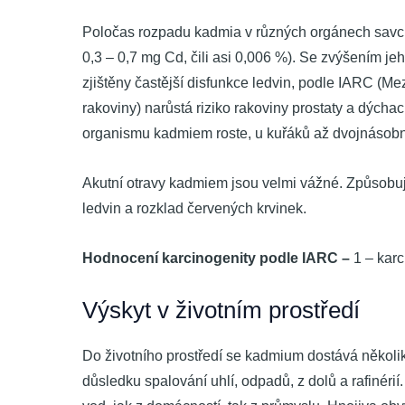
Poločas rozpadu kadmia v různých orgánech savců j
0,3 – 0,7 mg Cd, čili asi 0,006 %). Se zvýšením je
zjištěny častější disfunkce ledvin, podle IARC (M
rakoviny) narůstá riziko rakoviny prostaty a dýcha
organismu kadmiem roste, u kuřáků až dvojnásobně
Akutní otravy kadmiem jsou velmi vážné. Způsobují
ledvin a rozklad červených krvinek.
Hodnocení karcinogenity podle IARC –
1 – karc
Výskyt v životním prostředí
Do životního prostředí se kadmium dostává několi
důsledku spalování uhlí, odpadů, z dolů a rafinéri