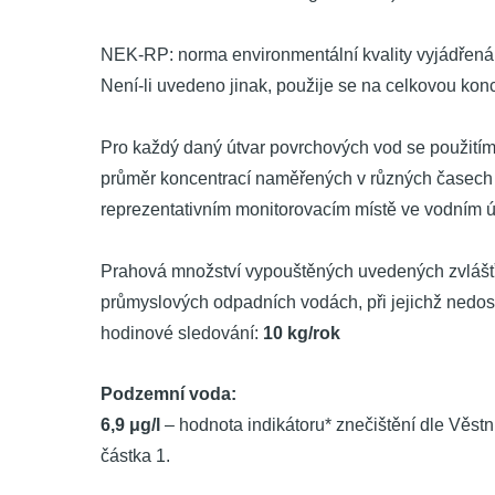
NEK-RP: norma environmentální kvality vyjádřená
Není-li uvedeno jinak, použije se na celkovou kon
Pro každý daný útvar povrchových vod se použití
průměr koncentrací naměřených v různých časech
reprezentativním monitorovacím místě ve vodním 
Prahová množství vypouštěných uvedených zvláš
průmyslových odpadních vodách, při jejichž nedos
hodinové sledování:
10 kg/rok
Podzemní voda:
6,9 μg/l
– hodnota indikátoru* znečištění dle Věst
částka 1.