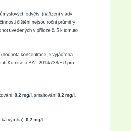
ůmyslových odvětví (nařízení vlády
inností čištění nejsou roční průměry
not uvedených v příloze č. 5 k tomuto
l
(hodnota koncentrace je vyjádřena
dnutí Komise o BAT 2014/738/EU pro
akování:
0,2 mg/l
, smaltování
0,2 mg/l,
ická výroba):
0,2 mg/l