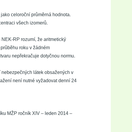
 jako celoroční průměrná hodnota.
centraci všech izomerů.
m NEK-RP rozumí, že aritmetický
 průběhu roku v žádném
útvaru nepřekračuje dotyčnou normu.
ť nebezpečných látek obsažených v
ažení není nutné vyžadovat denní 24
níku MŽP ročník XIV – leden 2014 –